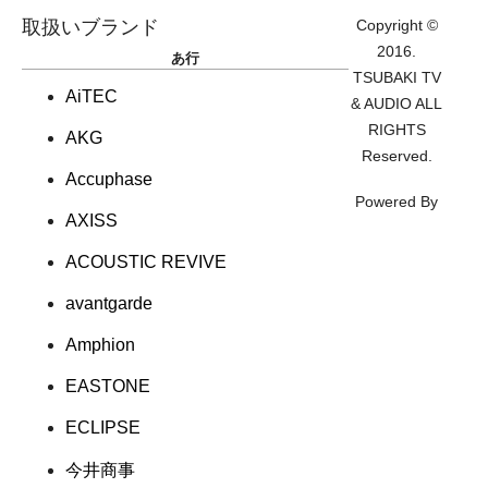
取扱いブランド
Copyright ©
2016.
あ行
TSUBAKI TV
AiTEC
& AUDIO ALL
RIGHTS
AKG
Reserved.
Accuphase
Powered By
AXISS
ACOUSTIC REVIVE
avantgarde
Amphion
EASTONE
ECLIPSE
今井商事