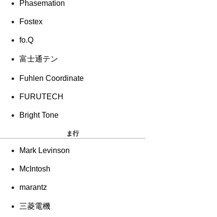
Phasemation
Fostex
fo.Q
富士通テン
Fuhlen Coordinate
FURUTECH
Bright Tone
ま行
Mark Levinson
McIntosh
marantz
三菱電機