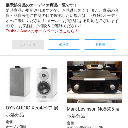
展示処分品のオーディオ商品一覧です！
随時商品が更新されますので、お見逃し無く！ また、商品の音
質・品質等をご自身の目で確認したい場合は、 ぜひ椿オーディ
オへご来店ください！ メール・お電話による対応もございます
ので、 お気軽にご相談＆ご連絡ください！
Tsubaki Audioのホームページはこちら！
おすすめ順
価格順
新着順
DYNAUDIO Xeo4/ペア 展
Mark Levinson No5805 展
示処分品
示処分品
定価
定価
オープン価格
935,000円(税85,000円)