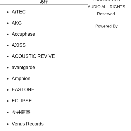
あ行
AUDIO ALL RIGHTS
AiTEC
Reserved.
AKG
Powered By
Accuphase
AXISS
ACOUSTIC REVIVE
avantgarde
Amphion
EASTONE
ECLIPSE
今井商事
Venus Records