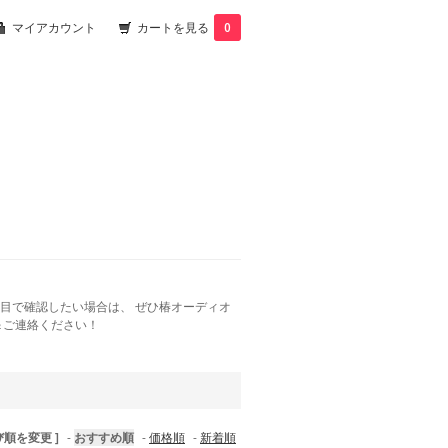
マイアカウント
カートを見る
0
目で確認したい場合は、 ぜひ椿オーディオ
＆ご連絡ください！
び順を変更 ]
-
おすすめ順
-
価格順
-
新着順