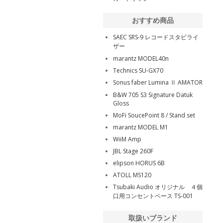
おすすめ商品
SAEC SRS-9 レコードスタビライ
ザー
marantz MODEL40n
Technics SU-GX70
Sonus faber Lumina Ⅱ AMATOR
B&W 705 S3 Signature Datuk
Gloss
MoFi SoucePoint 8 / Stand set
marantz MODEL M1
WiiM Amp
JBL Stage 260F
elipson HORUS 6B
ATOLL MS120
Tsubaki Audio オリジナル ４個
口用コンセントベース TS-001
取扱いブランド