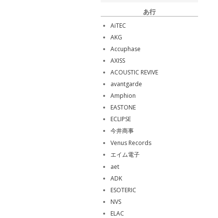
あ行
AiTEC
AKG
Accuphase
AXISS
ACOUSTIC REVIVE
avantgarde
Amphion
EASTONE
ECLIPSE
今井商事
Venus Records
エイム電子
aet
ADK
ESOTERIC
NVS
ELAC