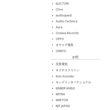
ELECTORI
OS+e
audioquest
Audio-Technica
Aura
Octavia Records
OPPO
オヤイデ電気
ONKYO
か行
完実電気
キクチスクリーン
Kiso Acoustic
キングインターナショナル
KINBER KABLE
KRYNA
KRIPTON
KEF JAPAN