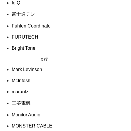
fo.Q
富士通テン
Fuhlen Coordinate
FURUTECH
Bright Tone
ま行
Mark Levinson
McIntosh
marantz
三菱電機
Monitor Audio
MONSTER CABLE