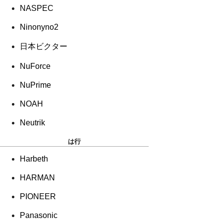
NASPEC
Ninonyno2
日本ビクター
NuForce
NuPrime
NOAH
Neutrik
は行
Harbeth
HARMAN
PIONEER
Panasonic