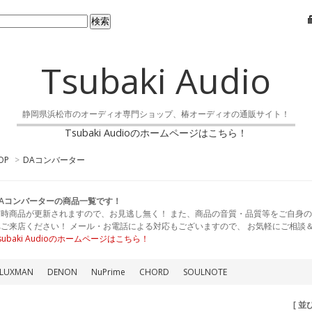
Tsubaki Audio
静岡県浜松市のオーディオ専門ショップ、椿オーディオの通販サイト！
Tsubaki Audioのホームページはこちら！
OP
>
DAコンバーター
DAコンバーターの商品一覧です！
随時商品が更新されますので、お見逃し無く！ また、商品の音質・品質等をご自身の
へご来店ください！ メール・お電話による対応もございますので、 お気軽にご相談
subaki Audioのホームページはこちら！
LUXMAN
DENON
NuPrime
CHORD
SOULNOTE
[ 並