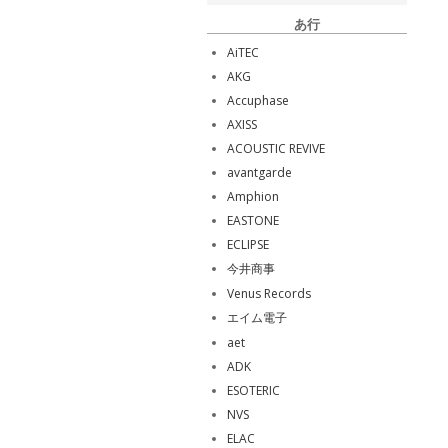
あ行
AiTEC
AKG
Accuphase
AXISS
ACOUSTIC REVIVE
avantgarde
Amphion
EASTONE
ECLIPSE
今井商事
Venus Records
エイム電子
aet
ADK
ESOTERIC
NVS
ELAC