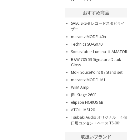
おすすめ商品
SAEC SRS-9 レコードスタビライ
ザー
marantz MODEL40n
Technics SU-GX70
Sonus faber Lumina Ⅱ AMATOR
B&W 705 S3 Signature Datuk
Gloss
MoFi SoucePoint 8 / Stand set
marantz MODEL M1
WiiM Amp
JBL Stage 260F
elipson HORUS 6B
ATOLL MS120
Tsubaki Audio オリジナル ４個
口用コンセントベース TS-001
取扱いブランド