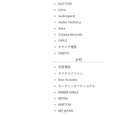
ELECTORI
OS+e
audioquest
Audio-Technica
Aura
Octavia Records
OPPO
オヤイデ電気
ONKYO
か行
完実電気
キクチスクリーン
Kiso Acoustic
キングインターナショナル
KINBER KABLE
KRYNA
KRIPTON
KEF JAPAN