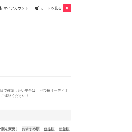
マイアカウント
カートを見る
0
目で確認したい場合は、 ぜひ椿オーディオ
＆ご連絡ください！
び順を変更 ]
-
おすすめ順
-
価格順
-
新着順