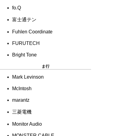
fo.Q
富士通テン
Fuhlen Coordinate
FURUTECH
Bright Tone
ま行
Mark Levinson
McIntosh
marantz
三菱電機
Monitor Audio
MONSTER CABLE