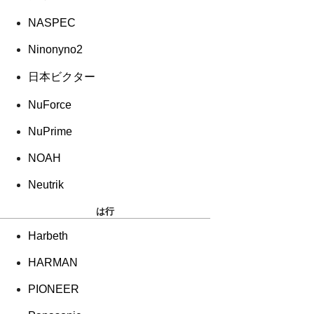
NASPEC
Ninonyno2
日本ビクター
NuForce
NuPrime
NOAH
Neutrik
は行
Harbeth
HARMAN
PIONEER