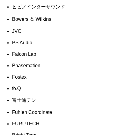
ヒビノインターサウンド
Bowers ＆ Wilkins
JVC
PS Audio
Falcon Lab
Phasemation
Fostex
fo.Q
富士通テン
Fuhlen Coordinate
FURUTECH