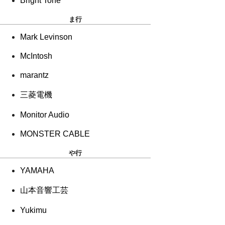
Bright Tone
ま行
Mark Levinson
McIntosh
marantz
三菱電機
Monitor Audio
MONSTER CABLE
や行
YAMAHA
山本音響工芸
Yukimu