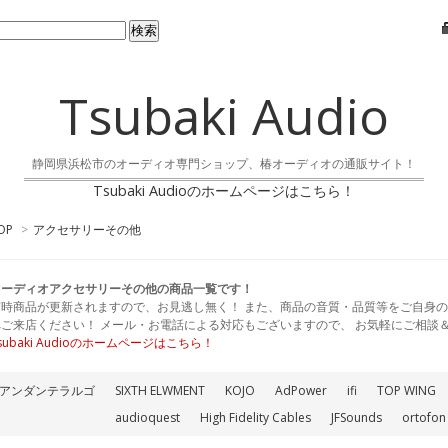
Tsubaki Audio
静岡県浜松市のオーディオ専門ショップ、椿オーディオの通販サイト！
Tsubaki Audioのホームページはこちら！
OP
>
アクセサリーその他
オーディオアクセサリーその他の商品一覧です！
随時商品が更新されますので、お見逃し無く！ また、商品の音質・品質等をご自身の
へご来店ください！ メール・お電話による対応もございますので、 お気軽にご相談
subaki Audioのホームページはこちら！
アンダンテラルゴ
SIXTH ELWMENT
KOJO
AdPower
ifi
TOP WING
audioquest
High Fidelity Cables
JFSounds
ortofon