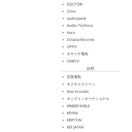
ELECTORI
OS+e
audioquest
Audio-Technica
Aura
Octavia Records
OPPO
オヤイデ電気
ONKYO
か行
完実電気
キクチスクリーン
Kiso Acoustic
キングインターナショナル
KINBER KABLE
KRYNA
KRIPTON
KEF JAPAN