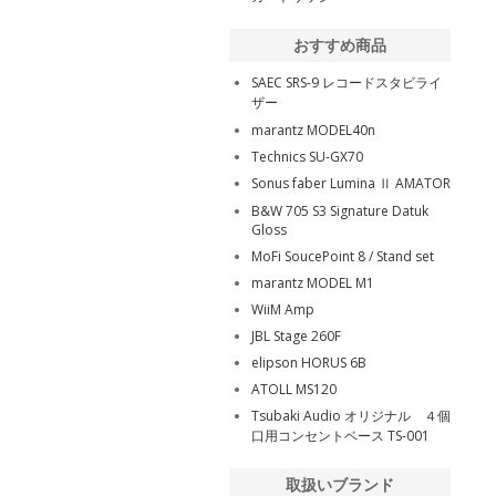
おすすめ商品
SAEC SRS-9 レコードスタビライ
ザー
marantz MODEL40n
Technics SU-GX70
Sonus faber Lumina Ⅱ AMATOR
B&W 705 S3 Signature Datuk
Gloss
MoFi SoucePoint 8 / Stand set
marantz MODEL M1
WiiM Amp
JBL Stage 260F
elipson HORUS 6B
ATOLL MS120
Tsubaki Audio オリジナル ４個
口用コンセントベース TS-001
取扱いブランド