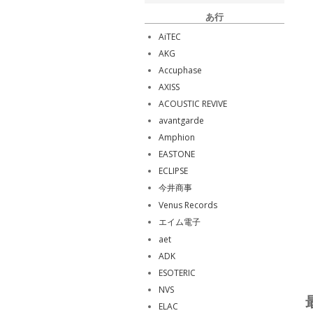
あ行
AiTEC
AKG
Accuphase
AXISS
ACOUSTIC REVIVE
avantgarde
Amphion
EASTONE
ECLIPSE
今井商事
Venus Records
エイム電子
aet
ADK
ESOTERIC
NVS
ELAC